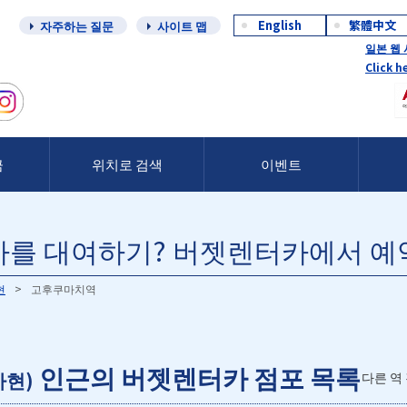
English
繁體中文
자주하는 질문
사이트 맵
일본 웹
Click h
금
위치로 검색
이벤트
를 대여하기? 버젯렌터카에서 
현
고후쿠마치역
인근의 버젯렌터카 점포 목록
카현)
다른 역