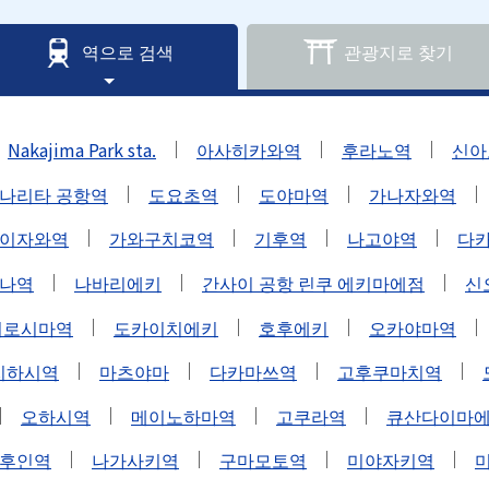
역으로 검색
관광지로 찾기
Nakajima Park sta.
아사히카와역
후라노역
신아
나리타 공항역
도요초역
도야마역
가나자와역
이자와역
가와구치코역
기후역
나고야역
다
나역
나바리에키
간사이 공항 린쿠 에키마에점
신
히로시마역
도카이치에키
호후에키
오카야마역
치하시역
마츠야마
다카마쓰역
고후쿠마치역
오하시역
메이노하마역
고쿠라역
큐산다이마
후인역
나가사키역
구마모토역
미야자키역