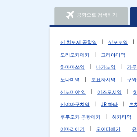
공항으로 검색하기
신 치토세 공항역
삿포로역
모리오카에키
고리야마역
하마마쓰역
나가노역
가루
노나미역
도요하시역
구와
산노미야 역
이즈모시역
신야마구치역
JR 하타
츠
후쿠오카 공항에키
하카타역
이마리에키
오이타에키
유