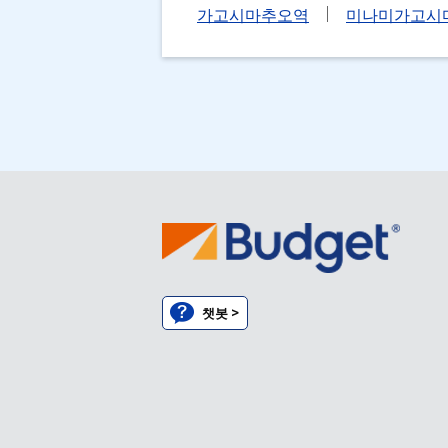
가고시마추오역
미나미가고시
챗봇 >