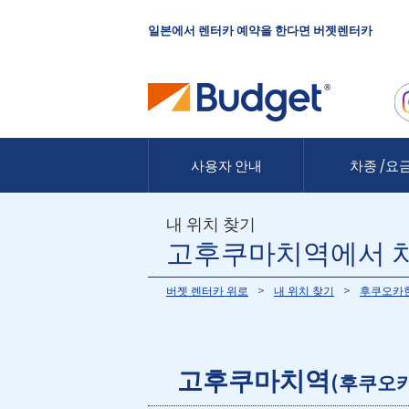
일본에서 렌터카 예약을 한다면 버젯렌터카
사용자 안내
차종 /요
내 위치 찾기
고후쿠마치역에서 차
버젯 렌터카 위로
내 위치 찾기
후쿠오카
고후쿠마치역
(후쿠오