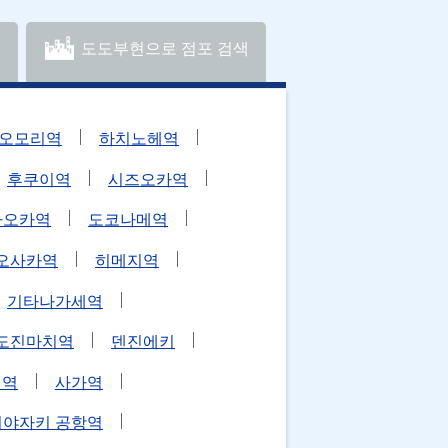
도도부현으로 점포 검색
오모리역
하치노헤역
후쿠이역
시즈오카역
카오카역
도코나메역
오사카역
히메지역
기타나가세역
도진마치역
덴진에키
에역
사가역
미야자키 공항역