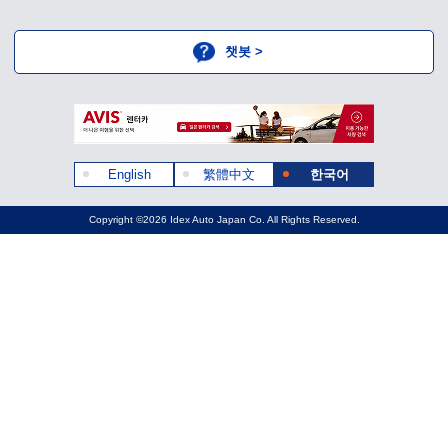
챗봇 >
English
繁體中文
한국어
Copyright ©2026 Idex Auto Japan Co. All Rights Reserved.