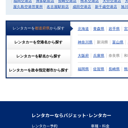
福岡空港店
博多駅前店
長崎空港店
熊本空港店
大分空港店
屋久島空港営業所
名古屋駅前店
成田空港店
新千歳空港店
旭
レンタカーを
都道府県
から探す
北海道
青森県
岩手県
宮
神奈川県
新潟県
富山県
レンタカーを
空港名
から探す
大阪府
兵庫県
奈良県
和
レンタカーを
駅名
から探す
福岡県
佐賀県
長崎県
熊
レンタカーを
政令指定都市
から探す
レンタカーならバジェット･レンタカー
レンタカー予約
車種・料金