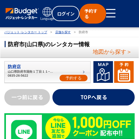
予約す
ログイン
る
Language
バジェット･レンタカー トップ
店舗を探す
防府市
防府市
(
山口県
)
のレンタカー情報
地図から探す＞
防府店
山口県防府市国衙１丁目１１−１７
0835-26-5622
予約する
一つ前に戻る
TOPへ戻る