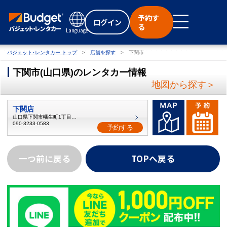
予約す
ログイン
る
Language
バジェット･レンタカー トップ
店舗を探す
下関市
下関市
(
山口県
)
のレンタカー情報
地図から探す＞
下関店
山口県下関市幡生町1丁目5-11
090-3233-0583
予約する
一つ前に戻る
TOPへ戻る