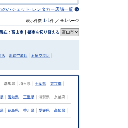
市のバジェット･レンタカー店舗一覧
1-1
1
表示件数
件 ／ 全
ページ
現在：富山市｜都市を切り替える
前店
那覇空港店
石垣空港店
群馬県
埼玉県
千葉県
東京都
県
愛知県
三重県
滋賀県
京都府
県
徳島県
香川県
愛媛県
高知県