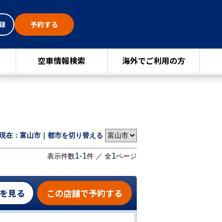
録
予約する
空車情報検索
海外でご利用の方
現在：富山市｜都市を切り替える
1-1
1
表示件数
件 ／ 全
ページ
を見る
この店舗で予約する