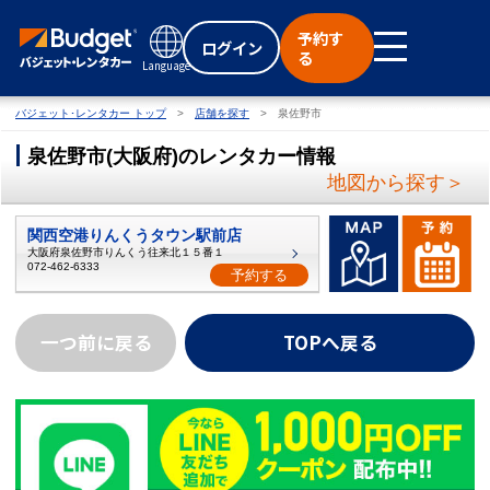
予約す
ログイン
る
Language
バジェット･レンタカー トップ
店舗を探す
泉佐野市
泉佐野市
(
大阪府
)
のレンタカー情報
地図から探す＞
関西空港りんくうタウン駅前店
大阪府泉佐野市りんくう往来北１５番１
072-462-6333
予約する
一つ前に戻る
TOPへ戻る