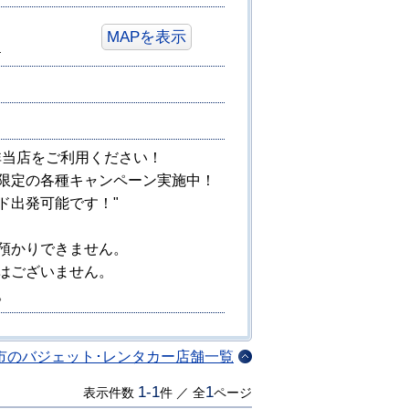
MAPを表示
１
非当店をご利用ください！
限定の各種キャンペーン実施中！
ド出発可能です！"
預かりできません。
はございません。
。
市のバジェット･レンタカー店舗一覧
1-1
1
表示件数
件 ／ 全
ページ