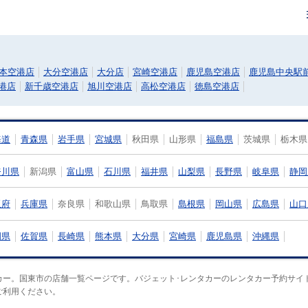
本空港店
大分空港店
大分店
宮崎空港店
鹿児島空港店
鹿児島中央駅
港店
新千歳空港店
旭川空港店
高松空港店
徳島空港店
海道
青森県
岩手県
宮城県
秋田県
山形県
福島県
茨城県
栃木県
奈川県
新潟県
富山県
石川県
福井県
山梨県
長野県
岐阜県
静岡
阪府
兵庫県
奈良県
和歌山県
鳥取県
島根県
岡山県
広島県
山口
岡県
佐賀県
長崎県
熊本県
大分県
宮崎県
鹿児島県
沖縄県
カー。国東市の店舗一覧ページです。バジェット･レンタカーのレンタカー予約サイ
ご利用ください。