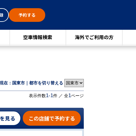
録
予約する
空車情報検索
海外でご利用の方
現在：国東市｜都市を切り替える
1-1
1
表示件数
件 ／ 全
ページ
を見る
この店舗で予約する