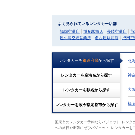
よく見られているレンタカー店舗
福岡空港店
博多駅前店
長崎空港店
熊
屋久島空港営業所
名古屋駅前店
成田空
レンタカーを
都道府県
から探す
北
神
レンタカーを
空港名
から探す
大
レンタカーを
駅名
から探す
福
レンタカーを
政令指定都市
から探す
国東市のレンタカー予約ならバジェット･レンタ
への旅行や出張にぜひバジェット･レンタカーを