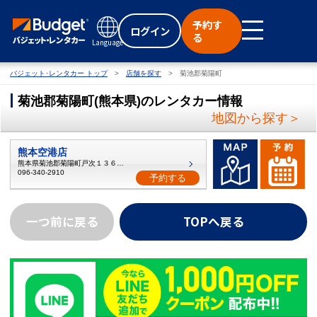
予約す
ログイン
る
Language
バジェット･レンタカー トップ
店舗を探す
菊池郡菊陽町
菊池郡菊陽町
(
熊本県
)
のレンタカー情報
地図から探す＞
熊本空港店
熊本県菊池郡菊陽町戸次１３６４−１
096-340-2910
予約する
一つ前に戻る
TOPへ戻る