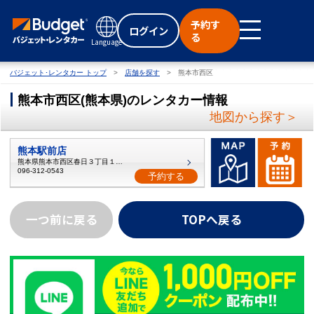
予約す
ログイン
る
Language
バジェット･レンタカー トップ
店舗を探す
熊本市西区
熊本市西区
(
熊本県
)
のレンタカー情報
地図から探す＞
熊本駅前店
熊本県熊本市西区春日３丁目１３−６
096-312-0543
予約する
一つ前に戻る
TOPへ戻る