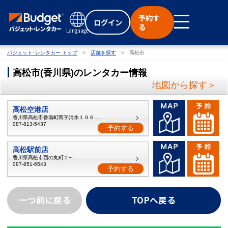
予約す
ログイン
る
Language
バジェット･レンタカー トップ
店舗を探す
高松市
高松市
(
香川県
)
のレンタカー情報
地図から探す＞
高松空港店
香川県高松市香南町岡字清水１９６番２
087-813-5437
予約する
高松駅前店
香川県高松市西の丸町２−２０
087-851-6543
予約する
一つ前に戻る
TOPへ戻る