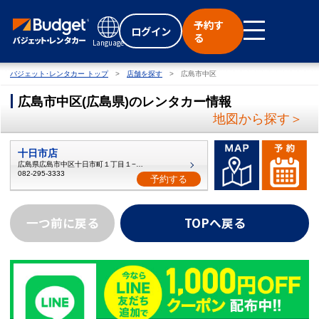
予約す
ログイン
る
Language
バジェット･レンタカー トップ
店舗を探す
広島市中区
広島市中区
(
広島県
)
のレンタカー情報
地図から探す＞
十日市店
広島県広島市中区十日市町１丁目１−１４
082-295-3333
予約する
一つ前に戻る
TOPへ戻る