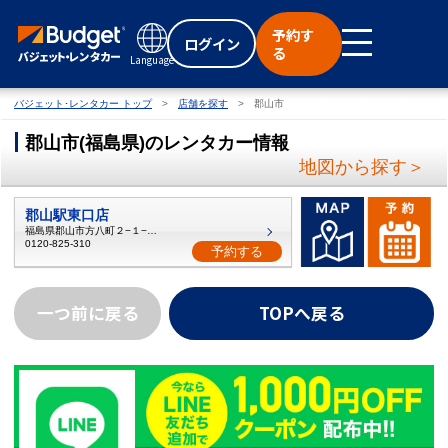
予約す
ログイン
る
Language
バジェット･レンタカー トップ
店舗を探す
郡山市
郡山市
(
福島県
)
のレンタカー情報
地図から探す＞
郡山駅東口店
福島県郡山市方八町２−１−３７
0120-825-310
予約する
一つ前に戻る
TOPへ戻る