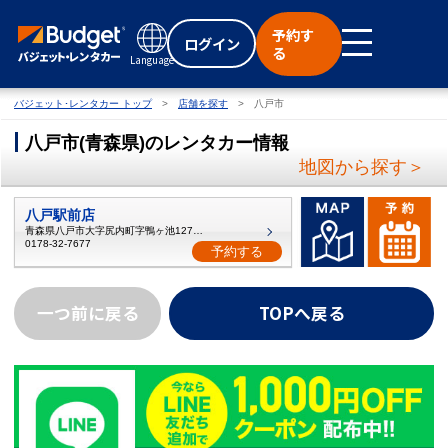
予約す
ログイン
る
Language
バジェット･レンタカー トップ
店舗を探す
八戸市
八戸市
(
青森県
)
のレンタカー情報
地図から探す＞
八戸駅前店
青森県八戸市大字尻内町字鴨ヶ池127番地
0178-32-7677
予約する
一つ前に戻る
TOPへ戻る