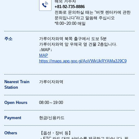
해외 거주자
+81-92-735-8886
전화로 문의하실 때는 “버젯 렌터카에 관한
문의입니다”라고 말씀해 주십시오
*8:00~20:00 매일
주소
가루이자와역 북쪽 출구에서 도보 5분
가루이자와역 앞 우체국 옆 건물 2층입니다.
↓MAP↓
MAP
https://maps.app.goo.gl/AoVWkUkRYAMa3J9C9
Nearest Train
가루이자와역
Station
Open Hours
08:00～19:00
Payment
현금/신용카드
Others
【옵션・장비 등】
・ETC 카드 대여 서비스를 제공하고 있습니다. 필