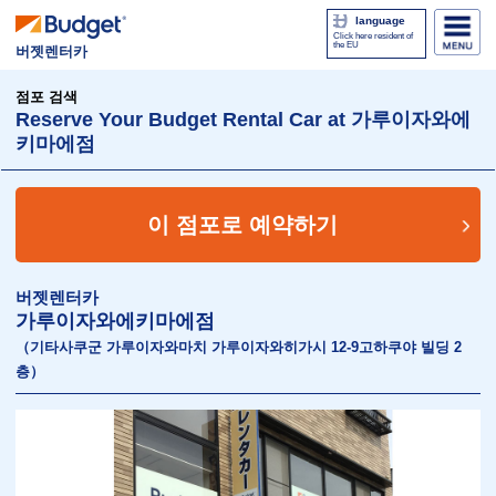
language
Click here resident of
the EU
버젯렌터카
점포 검색
Reserve Your Budget Rental Car at 가루이자와에
키마에점
이 점포로 예약하기
버젯렌터카
가루이자와에키마에점
（기타사쿠군 가루이자와마치 가루이자와히가시 12-9고하쿠야 빌딩 2
층）