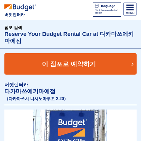
language
Click here resident of
the EU
버젯렌터카
점포 검색
Reserve Your Budget Rental Car at 다카마쓰에키
마에점
이 점포로 예약하기
버젯렌터카
다카마쓰에키마에점
（다카마쓰시 니시노마루초 2-20）