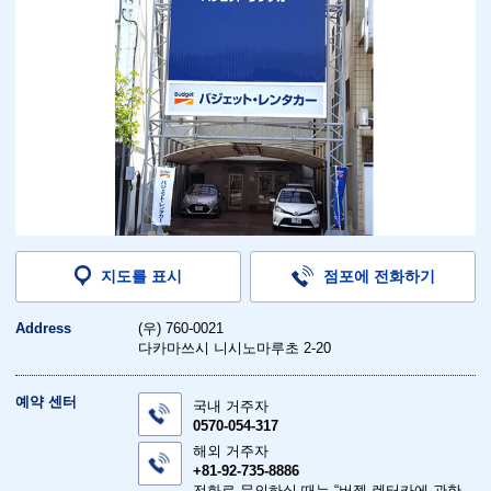
지도를 표시
점포에 전화하기
Address
(우) 760-0021
다카마쓰시 니시노마루초 2-20
예약 센터
국내 거주자
0570-054-317
해외 거주자
+81-92-735-8886
전화로 문의하실 때는 “버젯 렌터카에 관한