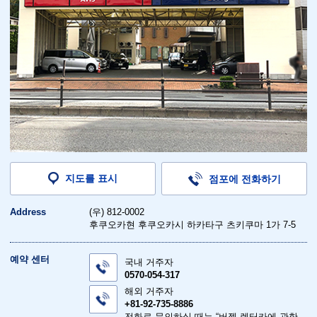
지도를 표시
점포에 전화하기
Address
(우) 812-0002
후쿠오카현 후쿠오카시 하카타구 츠키쿠마 1가 7-5
예약 센터
국내 거주자
0570-054-317
해외 거주자
+81-92-735-8886
전화로 문의하실 때는 “버젯 렌터카에 관한