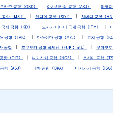
 오카주 공항（OKD）
아사히카와 공항（AKJ）
하코다
 공항（MSJ）
센다이 공항（SDJ）
하네다 공항（HN
 국제 공항（KIX）
오사카 이타미 국제 공항（ITM）
쓰 공항（TAK）
마쓰야마 공항（MYJ）
고치 공항（K
카 공항
후쿠오카 공항 국제선（FUK：Intl.）
구마모토
공항（OIT）
나가사키 공항（NGS）
쓰시마 공항（TS
 공항（ASJ）
나하 공항（OKA）
이시가키 공항（ISG