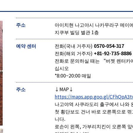
주소
아이치현 나고야시 나카무라구 메이에키 
지쿠부 빌딩 별관 1층
예약 센터
전화(국내 거주자)
0570-054-317
전화(해외 거주자)
+81-92-735-8886
전화로 문의하실 때는 “버젯 렌터카
십시오
*8:00~20:00 매일
주소
↓MAP↓
https://maps.app.goo.gl/CFhQpA3t
나고야역 사쿠라도리 출구에서 나와 왼
첫 횡단보도 건너 바로 오른쪽으로 꺾고
니다.
로손이 왼쪽, 가부리치킨이 오른쪽 앞