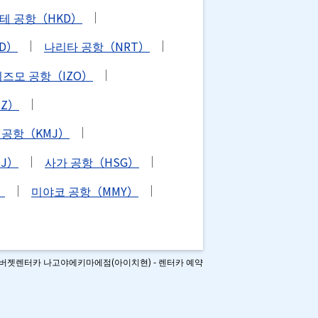
테 공항（HKD）
D）
나리타 공항（NRT）
이즈모 공항（IZO）
CZ）
 공항（KMJ）
J）
사가 공항（HSG）
）
미야코 공항（MMY）
버젯렌터카 나고야에키마에점(아이치현) - 렌터카 예약