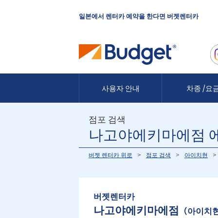
일본에서 렌터카 예약을 한다면 버젯렌터카
사용자 안내
차종 /요
점포 검색
나고야에키마에점 
버젯 렌터카 위로
점포 검색
아이치현
버젯렌터카
나고야에키마에점
（아이치현