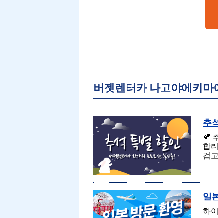
버젯렌터카 나고야에키마에
추석
🍂
합리
겁고
일본
하이