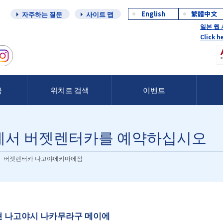
English
繁體中文
자주하는 질문
사이트 맵
일본 웹
Click h
금
위치로 검색
이벤트
에서 버젯렌터카를 예약하십시오
버젯렌터카 나고야에키마에점
 나고야시 나카무라구 메이에