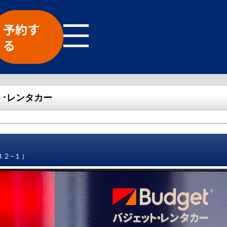
予約す
る
･レンタカー
３２−１）