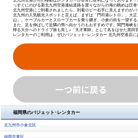
北九州空港からの移動はレンタカーが非常に便利になっております！
っすぐにのびる新北九州空港連結道路を渡りながらの海の眺めは圧巻
北九州空港にご到着されましたら、到着ロビー右手に見えますのがバ
北九州の人気観光スポットと言えば、まずは「門司港レトロ」。大正
山」。ケーブルカーとスロープカーを乗り継ぎ、小倉の街を一望する
また、足を伸ばして近隣の県へ向かうのもおすすめです。関門海峡を
帰る大分へのドライブ旅も良し♪「天才軍師」として名をはせた黒田
レンタカーのご利用は、ぜひバジェット･レンタカー 北九州空港店に
一つ前に戻る
福岡県のバジェット･レンタカー
北九州市小倉北区
福岡市東区