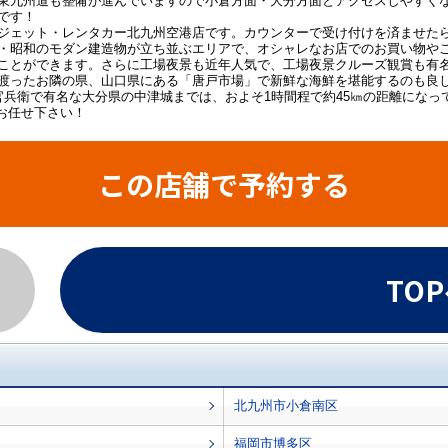
東九州道も整備が進んでいますので小倉方面・大分方面とアクセスしやすくな
です！
ジェット・レンタカー北九州空港店です。カウンターで受け付けを済ませた
・昭和のモダン建造物が立ち並ぶエリアで、オシャレなお店でのお買い物や
ことができます。さらに工場夜景も近年人気で、工場夜景クルーズ観賞も有
渡ったお隣の県、山口県にある「唐戸市場」で新鮮な海鮮を堪能するのも良
官兵衛で有名な大分県の中津城までは、およそ1時間程で約45㎞の距離になっ
お任せ下さい！
この店舗で予約する
TO
北九州市小倉南区
福岡市博多区