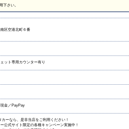
用下さい。
倉南区空港北町６番
ジェット専用カウンター有り
金／PayPay
タカーなら、是非当店をご利用ください！
カー公式サイト限定の各種キャンペーン実施中！