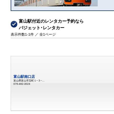
富山駅付近のレンタカー予約なら
バジェット･レンタカー
表示件数
1-1
件 ／ 全
1
ページ
富山駅南口店
富山県富山市宝町１−３−１６
076-482-3024