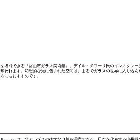
さを堪能できる『富山市ガラス美術館』。デイル・チフーリ氏のインスタレー
心奪われます。幻想的な光に包まれた空間は、まるでガラスの世界に入り込ん
い方にもおすすめです。
ルート』は、北アルプスの雄大な自然を満喫できる、日本を代表する山岳観光