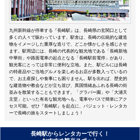
九州新幹線が停車する『長崎駅』は、長崎県の玄関口として
多くの人々で賑わっています。駅舎は、長崎の伝統的な建造
物をイメージした重厚な造りで、どこか懐かしさを感じさせ
ます。駅周辺には、長崎の代表的な観光地である「長崎新地
中華街」や路面電車の起点となる「長崎駅前電停」があり、
観光客にとっては非常に便利な立地。また、駅ビルには長崎
の特産品やご当地グルメを楽しめるお店が多数入っているの
で、お土産探しや食事にも困りません。駅を出れば、歴史的
な建造物や教会などが立ち並び、異国情緒あふれる長崎の街
並みを散策することもできます。「グラバー園」や「大浦天
主堂」といった有名な観光地へも、電車やバスで簡単にアク
セス可能。ぜひ『長崎駅』を起点に、バジェット・レンタカ
ーで長崎の旅をスタートしましょう！
長崎駅からレンタカーで行く！