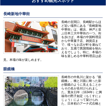
おすすめ観光スポット
長崎新地中華街
長崎の玄関口、長崎駅からほ
ど近い場所にある『長崎新地
中華街』は、横浜、神戸と並
ぶ日本三大中華街の一つ。街
を歩けば、本場の中国料理店
から中華菓子店、雑貨店ま
で、様々なお店が軒を連ねて
おり、五感で異国情緒を味わ
えるでしょう。特に、本場の
味を楽しめる中華料理店は必
見。本場の味が楽しめます。
眼鏡橋
長崎市の中島川に架かる『眼
鏡橋』。橋と川面に映った影
が眼鏡のように見えることか
らその名が名付けられまし
た。寛永11年（1634年）に興
福寺の黙子如定（もくすにょ
じょう）によって架けられ
た、日本初のアーチ式石橋と