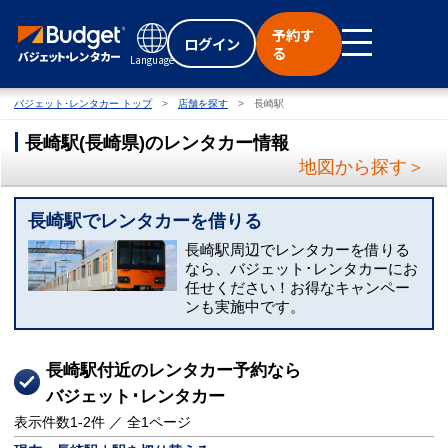
予約す
ログイン
る
Language
バジェット･レンタカー トップ
店舗を探す
長崎駅
長崎駅
(
長崎県
)
のレンタカー情報
地図から探す＞
長崎駅でレンタカーを借りる
長崎駅周辺でレンタカーを借りる
なら、バジェット･レンタカーにお
任せください！お得なキャンペー
ンも実施中です。
長崎駅付近のレンタカー予約なら
バジェット･レンタカー
表示件数
1-2
件 ／ 全
1
ページ