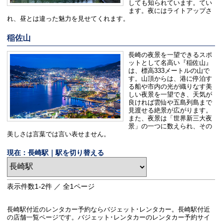
しても知られています。てい
ます。夜にはライトアップさ
れ、昼とは違った魅力を見せてくれます。
稲佐山
長崎の夜景を一望できるスポ
ットとして名高い『稲佐山』
は、標高333メートルの山で
す。山頂からは、港に停泊す
る船や市内の光が織りなす美
しい夜景を一望でき、天気が
良ければ雲仙や五島列島まで
見渡せる絶景が広がります。
また、夜景は「世界新三大夜
景」の一つに数えられ、その
美しさは言葉では言い表せません。
現在：長崎駅｜駅を切り替える
表示件数
1-2
件 ／ 全
1
ページ
長崎駅付近のレンタカー予約ならバジェット･レンタカー。長崎駅付近
の店舗一覧ページです。バジェット･レンタカーのレンタカー予約サイ