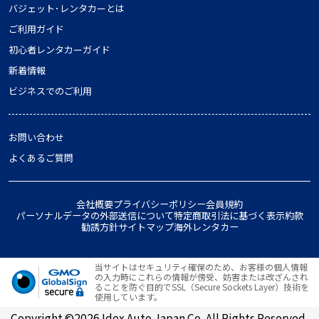
バジェット･レンタカーとは
ご利用ガイド
初心者レンタカーガイド
新着情報
ビジネスでのご利用
お問い合わせ
よくあるご質問
会社概要
プライバシーポリシー
会員規約
パーソナルデータの外部送信について
特定商取引法に基づく表示
約款
勧誘方針
サイトマップ
海外レンタカー
当サイトはセキュリティ確保のため、お客様の個人情報
の入力時にこれらの情報が傍受、妨害または改ざんされ
ることを防ぐ目的でSSL（Secure Sockets Layer）技術を
使用しています。
Copyright ©2026 Idex Auto Japan Co. All Rights Reserved.