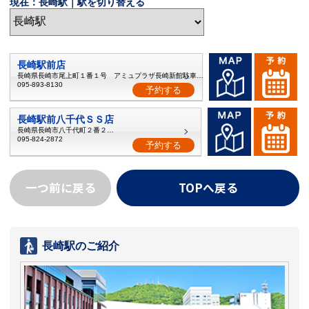
現在：長崎駅｜駅を切り替える
長崎駅前店
長崎県長崎市尾上町１番１号 アミュプラザ長崎新館駐車場1階
095-893-8130
予約する
長崎駅前八千代ＳＳ店
長崎県長崎市八千代町２番２５号
095-824-2872
予約する
一つ前に戻る
TOPへ戻る
長崎駅のご紹介