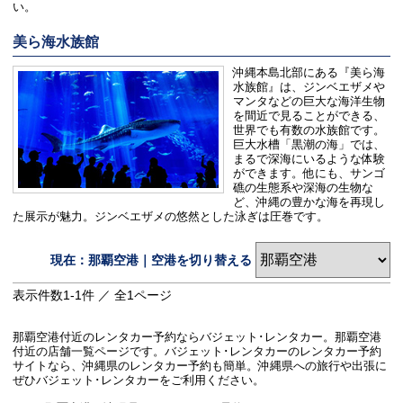
い。
美ら海水族館
沖縄本島北部にある『美ら海
水族館』は、ジンベエザメや
マンタなどの巨大な海洋生物
を間近で見ることができる、
世界でも有数の水族館です。
巨大水槽「黒潮の海」では、
まるで深海にいるような体験
ができます。他にも、サンゴ
礁の生態系や深海の生物な
ど、沖縄の豊かな海を再現し
た展示が魅力。ジンベエザメの悠然とした泳ぎは圧巻です。
現在：那覇空港｜空港を切り替える
表示件数
1-1
件 ／ 全
1
ページ
那覇空港付近のレンタカー予約ならバジェット･レンタカー。那覇空港
付近の店舗一覧ページです。バジェット･レンタカーのレンタカー予約
サイトなら、沖縄県のレンタカー予約も簡単。沖縄県への旅行や出張に
ぜひバジェット･レンタカーをご利用ください。