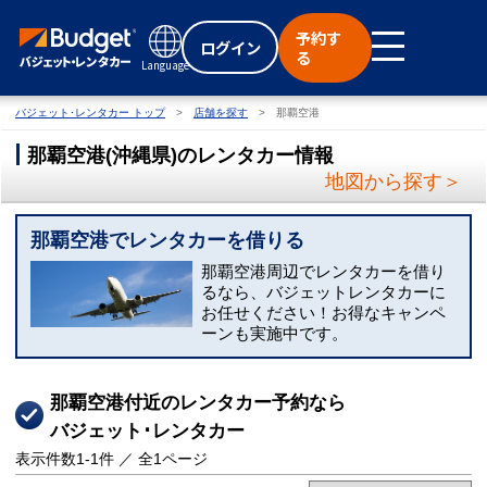
予約す
ログイン
る
Language
バジェット･レンタカー トップ
店舗を探す
那覇空港
那覇空港
(
沖縄県
)
のレンタカー情報
地図から探す＞
那覇空港でレンタカーを借りる
那覇空港周辺でレンタカーを借り
るなら、バジェットレンタカーに
お任せください！お得なキャンペ
ーンも実施中です。
那覇空港付近のレンタカー予約なら
バジェット･レンタカー
表示件数
1-1
件 ／ 全
1
ページ