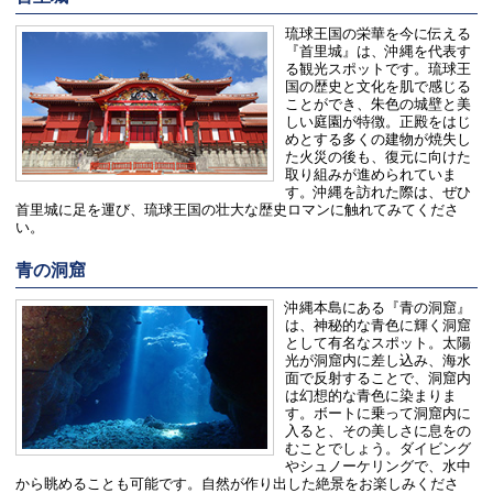
琉球王国の栄華を今に伝える
『首里城』は、沖縄を代表す
る観光スポットです。琉球王
国の歴史と文化を肌で感じる
ことができ、朱色の城壁と美
しい庭園が特徴。正殿をはじ
めとする多くの建物が焼失し
た火災の後も、復元に向けた
取り組みが進められていま
す。沖縄を訪れた際は、ぜひ
首里城に足を運び、琉球王国の壮大な歴史ロマンに触れてみてくださ
い。
青の洞窟
沖縄本島にある『青の洞窟』
は、神秘的な青色に輝く洞窟
として有名なスポット。太陽
光が洞窟内に差し込み、海水
面で反射することで、洞窟内
は幻想的な青色に染まりま
す。ボートに乗って洞窟内に
入ると、その美しさに息をの
むことでしょう。ダイビング
やシュノーケリングで、水中
から眺めることも可能です。自然が作り出した絶景をお楽しみくださ