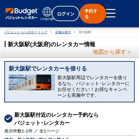
予約す
ログイン
る
Language
バジェット･レンタカー トップ
店舗を探す
新大阪駅
新大阪駅
(
大阪府
)
のレンタカー情報
地図から探す＞
新大阪駅でレンタカーを借りる
新大阪駅周辺でレンタカーを借り
るなら、バジェット･レンタカーに
お任せください！お得なキャンペ
ーンも実施中です。
新大阪駅付近のレンタカー予約なら
バジェット･レンタカー
表示件数
1-1
件 ／ 全
1
ページ