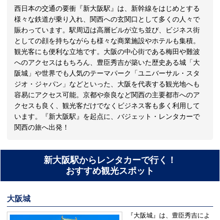
西日本の交通の要衝『新大阪駅』は、新幹線をはじめとする
様々な鉄道が乗り入れ、関西への玄関口として多くの人々で
賑わっています。駅周辺は高層ビルが立ち並び、ビジネス街
としての顔を持ちながらも様々な商業施設やホテルも集積。
観光客にも便利な立地です。大阪の中心街である梅田や難波
へのアクセスはもちろん、豊臣秀吉が築いた歴史ある城「大
阪城」や世界でも人気のテーマパーク「ユニバーサル・スタ
ジオ・ジャパン」などといった、大阪を代表する観光地へも
容易にアクセス可能。京都や奈良など関西の主要都市へのア
クセスも良く、観光客だけでなくビジネス客も多く利用して
います。『新大阪駅』を起点に、バジェット・レンタカーで
関西の旅へ出発！
新大阪駅からレンタカーで行く！
おすすめ観光スポット
大阪城
『大阪城』は、豊臣秀吉によ