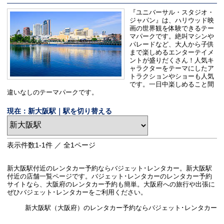
『ユニバーサル・スタジオ・
ジャパン』は、ハリウッド映
画の世界観を体験できるテー
マパークです。絶叫マシンや
パレードなど、大人から子供
まで楽しめるエンターテイメ
ントが盛りだくさん！人気キ
ャラクターをテーマにしたア
トラクションやショーも人気
です。一日中楽しめること間
違いなしのテーマパークです。
現在：新大阪駅｜駅を切り替える
表示件数
1-1
件 ／ 全
1
ページ
新大阪駅付近のレンタカー予約ならバジェット･レンタカー。新大阪駅
付近の店舗一覧ページです。バジェット･レンタカーのレンタカー予約
サイトなら、大阪府のレンタカー予約も簡単。大阪府への旅行や出張に
ぜひバジェット･レンタカーをご利用ください。
新大阪駅（大阪府）のレンタカー予約ならバジェット･レンタカー