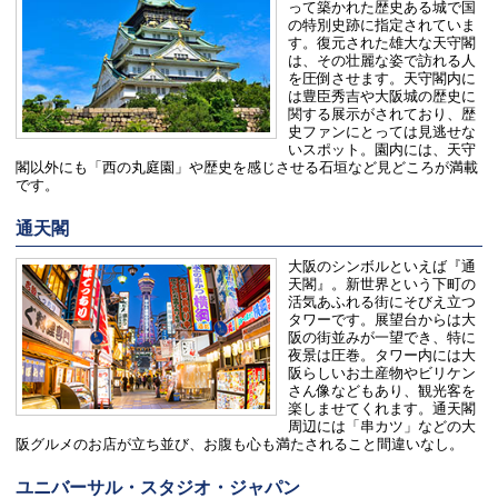
って築かれた歴史ある城で国
の特別史跡に指定されていま
す。復元された雄大な天守閣
は、その壮麗な姿で訪れる人
を圧倒させます。天守閣内に
は豊臣秀吉や大阪城の歴史に
関する展示がされており、歴
史ファンにとっては見逃せな
いスポット。園内には、天守
閣以外にも「西の丸庭園」や歴史を感じさせる石垣など見どころが満載
です。
通天閣
大阪のシンボルといえば『通
天閣』。新世界という下町の
活気あふれる街にそびえ立つ
タワーです。展望台からは大
阪の街並みが一望でき、特に
夜景は圧巻。タワー内には大
阪らしいお土産物やビリケン
さん像などもあり、観光客を
楽しませてくれます。通天閣
周辺には「串カツ」などの大
阪グルメのお店が立ち並び、お腹も心も満たされること間違いなし。
ユニバーサル・スタジオ・ジャパン