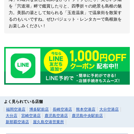
を「宍道湖」畔で鑑賞したりと、四季折々の絶景も島根の魅
力。美肌の湯として知られる「玉造温泉」で温泉街を散策す
るのもいいですね。ぜひバジェット・レンタカーで島根旅を
お楽しみください！
よく見られている店舗
福岡空港店
博多駅前店
長崎空港店
熊本空港店
大分空港店
大分店
宮崎空港店
鹿児島空港店
鹿児島中央駅前店
新那覇空港店
屋久島空港営業所