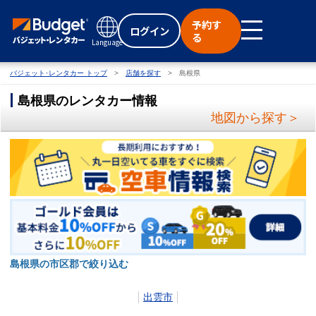
予約す
ログイン
る
Language
バジェット･レンタカー トップ
店舗を探す
島根県
島根県のレンタカー情報
地図から探す＞
島根県の市区郡で絞り込む
出雲市