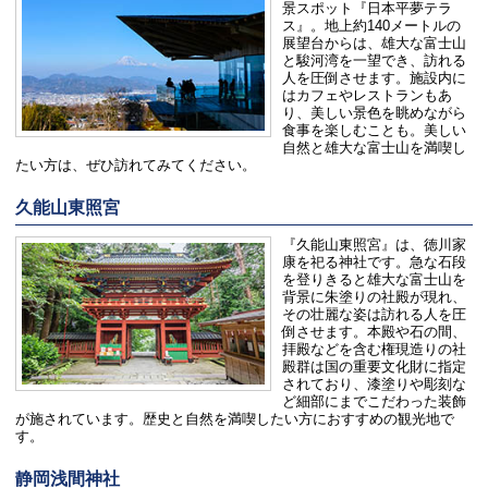
景スポット『日本平夢テラ
ス』。地上約140メートルの
展望台からは、雄大な富士山
と駿河湾を一望でき、訪れる
人を圧倒させます。施設内に
はカフェやレストランもあ
り、美しい景色を眺めながら
食事を楽しむことも。美しい
自然と雄大な富士山を満喫し
たい方は、ぜひ訪れてみてください。
久能山東照宮
『久能山東照宮』は、徳川家
康を祀る神社です。急な石段
を登りきると雄大な富士山を
背景に朱塗りの社殿が現れ、
その壮麗な姿は訪れる人を圧
倒させます。本殿や石の間、
拝殿などを含む権現造りの社
殿群は国の重要文化財に指定
されており、漆塗りや彫刻な
ど細部にまでこだわった装飾
が施されています。歴史と自然を満喫したい方におすすめの観光地で
す。
静岡浅間神社