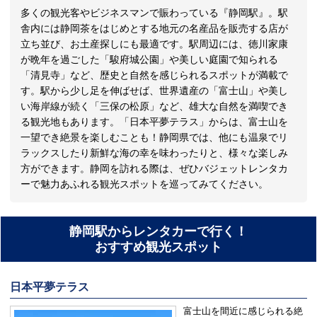
多くの観光客やビジネスマンで賑わっている『静岡駅』。駅
舎内には静岡茶をはじめとする地元の名産品を販売する店が
立ち並び、お土産探しにも最適です。駅周辺には、徳川家康
が晩年を過ごした「駿府城公園」や美しい庭園で知られる
「清見寺」など、歴史と自然を感じられるスポットが満載で
す。駅から少し足を伸ばせば、世界遺産の「富士山」や美し
い海岸線が続く「三保の松原」など、雄大な自然を満喫でき
る観光地もあります。「日本平夢テラス」からは、富士山を
一望でき絶景を楽しむことも！静岡県では、他にも温泉でリ
ラックスしたり新鮮な海の幸を味わったりと、様々な楽しみ
方ができます。静岡を訪れる際は、ぜひバジェットレンタカ
ーで魅力あふれる観光スポットを巡ってみてください。
静岡駅からレンタカーで行く！
おすすめ観光スポット
日本平夢テラス
富士山を間近に感じられる絶