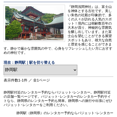
『静岡浅間神社』は、富士山
を神体とする古社です。美し
い朱色の社殿が印象的で、多
くの人々が訪れる人気のスポ
ット！境内には樹齢数百年の
大木が茂り、神秘的な雰囲気
を醸し出しています。また富
士山を望むことができる展望
スポットもあり、雄大な自然
と歴史を感じることができま
す。静かで厳かな雰囲気の中で、心身をリフレッシュしたい方におすす
めの神社です。
現在：静岡駅｜駅を切り替える
表示件数
1-1
件 ／ 全
1
ページ
静岡駅付近のレンタカー予約ならバジェット･レンタカー。静岡駅付近
の店舗一覧ページです。バジェット･レンタカーのレンタカー予約サイ
トなら、静岡県のレンタカー予約も簡単。静岡県への旅行や出張にぜひ
バジェット･レンタカーをご利用ください。
静岡駅（静岡県）のレンタカー予約ならバジェット･レンタカー