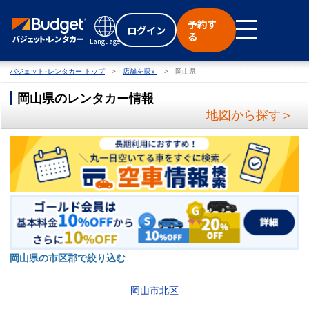
予約す
ログイン
る
Language
バジェット･レンタカー トップ
店舗を探す
岡山県
岡山県のレンタカー情報
地図から探す＞
岡山県の市区郡で絞り込む
岡山市北区