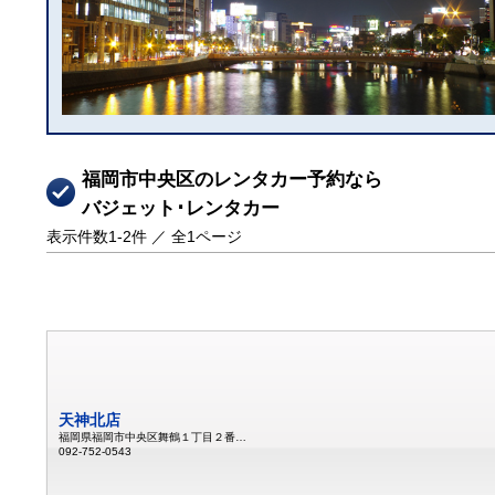
福岡市中央区のレンタカー予約なら
バジェット･レンタカー
表示件数
1-2
件 ／ 全
1
ページ
天神北店
福岡県福岡市中央区舞鶴１丁目２番３号
092-752-0543