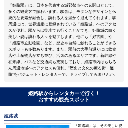
『姫路駅』は、日本を代表する城郭都市への玄関口として、
多くの観光客で賑わいます。駅舎は、モダンなデザインと伝
統的な要素が融合し、訪れる人を温かく迎えてくれます。駅
周辺には、世界遺産に登録されている「姫路城」へのアクセ
スが便利。駅からは徒歩でも行くことができ、姫路城の白く
美しい姿は訪れる人々を魅了します。他にも「好古園」や
「姫路市立動物園」など、歴史や自然に触れることができる
スポットも多数あります。また、駅前の大手前通りには飲食
店や土産物店が立ち並び、活気のあるエリアです。新幹線や
在来線、バスなど交通網も充実しており、姫路市内はもちろ
ん周辺地域へのアクセスも便利。”歴史と文化の薫る街・姫
路”をバジェット・レンタカーで、ドライブしてみませんか。
姫路駅からレンタカーで行く！
おすすめ観光スポット
姫路城
『姫路城』は、その美しい姿