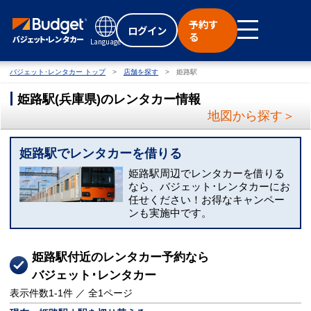
予約す
ログイン
る
Language
バジェット･レンタカー トップ
店舗を探す
姫路駅
姫路駅
(
兵庫県
)
のレンタカー情報
地図から探す＞
姫路駅でレンタカーを借りる
姫路駅周辺でレンタカーを借りる
なら、バジェット･レンタカーにお
任せください！お得なキャンペー
ンも実施中です。
姫路駅付近のレンタカー予約なら
バジェット･レンタカー
表示件数
1-1
件 ／ 全
1
ページ