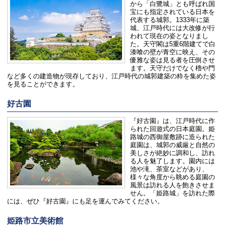
から「白鷺城」とも呼ばれ国
宝にも指定されている日本を
代表する城郭。1333年に築
城、江戸時代には大改修が行
われて現在の姿となりまし
た。天守閣は5重6階建てで白
漆喰の壁が青空に映え、その
優雅な姿は見る者を圧倒させ
ます。天守だけでなく櫓や門
など多くの建造物が現存しており、江戸時代の城郭建築の粋を集めた姿
を見ることができます。
好古園
『好古園』は、江戸時代に作
られた回遊式の日本庭園。姫
路城の西御屋敷跡に造られた
庭園は、城郭の威厳と自然の
美しさが絶妙に調和し、訪れ
る人を魅了します。園内には
池や滝、茶室などがあり、
様々な角度から眺める庭園の
風景は訪れる人を飽きさせま
せん。「姫路城」を訪れた際
には、ぜひ『好古園』にも足を運んでみてください。
姫路市立美術館