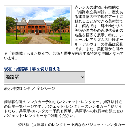
赤レンガの建物が特徴的な
『姫路市立美術館』。歴史あ
る建造物の中で現代アートに
触れることができる美術館で
す。館内では、郷土ゆかりの
美術や国内外の近現代美術の
名品を幅広く展示。特に、シ
ュールレアリズムの巨匠ポー
ル・デルヴォーの作品は必見
です。また、美術館から眺め
る「姫路城」もまた格別で、芸術と歴史が融合する特別な空間となって
います。
現在：姫路駅｜駅を切り替える
表示件数
1-1
件 ／ 全
1
ページ
姫路駅付近のレンタカー予約ならバジェット･レンタカー。姫路駅付近
の店舗一覧ページです。バジェット･レンタカーのレンタカー予約サイ
トなら、兵庫県のレンタカー予約も簡単。兵庫県への旅行や出張にぜひ
バジェット･レンタカーをご利用ください。
姫路駅（兵庫県）のレンタカー予約ならバジェット･レンタカー