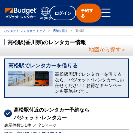
予約す
ログイン
る
Language
バジェット･レンタカー トップ
店舗を探す
高松駅
高松駅
(
香川県
)
のレンタカー情報
地図から探す＞
高松駅でレンタカーを借りる
高松駅周辺でレンタカーを借りる
なら、バジェット･レンタカーにお
任せください！お得なキャンペー
ンも実施中です。
高松駅付近のレンタカー予約なら
バジェット･レンタカー
表示件数
1-1
件 ／ 全
1
ページ