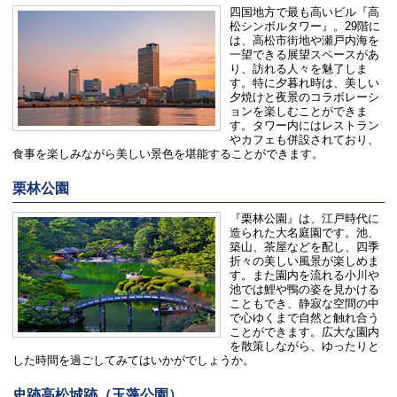
四国地方で最も高いビル『高
松シンボルタワー』。29階に
は、高松市街地や瀬戸内海を
一望できる展望スペースがあ
り、訪れる人々を魅了しま
す。特に夕暮れ時は、美しい
夕焼けと夜景のコラボレーシ
ョンを楽しむことができま
す。タワー内にはレストラン
やカフェも併設されており、
食事を楽しみながら美しい景色を堪能することができます。
栗林公園
『栗林公園』は、江戸時代に
造られた大名庭園です。池、
築山、茶屋などを配し、四季
折々の美しい風景が楽しめま
す。また園内を流れる小川や
池では鯉や鴨の姿を見かける
こともでき、静寂な空間の中
で心ゆくまで自然と触れ合う
ことができます。広大な園内
を散策しながら、ゆったりと
した時間を過ごしてみてはいかがでしょうか。
史跡高松城跡（玉藻公園）