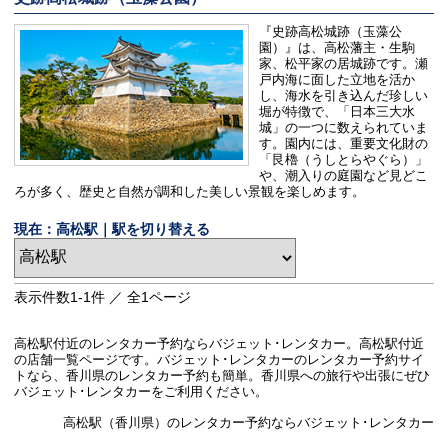
『史跡高松城跡（玉藻公
園）』は、高松藩主・生駒
家、松平家の居城跡です。瀬
戸内海に面した立地を活か
し、海水を引き込んだ珍しい
堀が特徴で、「日本三大水
城」の一つに数えられていま
す。園内には、重要文化財の
「艮櫓（うしとらやぐら）」
や、潮入りの庭園など見どこ
ろが多く、歴史と自然が調和した美しい景観を楽しめます。
現在：高松駅｜駅を切り替える
表示件数
1-1
件 ／ 全
1
ページ
高松駅付近のレンタカー予約ならバジェット･レンタカー。高松駅付近
の店舗一覧ページです。バジェット･レンタカーのレンタカー予約サイ
トなら、香川県のレンタカー予約も簡単。香川県への旅行や出張にぜひ
バジェット･レンタカーをご利用ください。
高松駅（香川県）のレンタカー予約ならバジェット･レンタカー