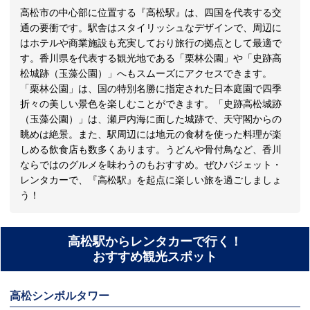
高松市の中心部に位置する『高松駅』は、四国を代表する交
通の要衝です。駅舎はスタイリッシュなデザインで、周辺に
はホテルや商業施設も充実しており旅行の拠点として最適で
す。香川県を代表する観光地である「栗林公園」や「史跡高
松城跡（玉藻公園）」へもスムーズにアクセスできます。
「栗林公園」は、国の特別名勝に指定された日本庭園で四季
折々の美しい景色を楽しむことができます。「史跡高松城跡
（玉藻公園）」は、瀬戸内海に面した城跡で、天守閣からの
眺めは絶景。また、駅周辺には地元の食材を使った料理が楽
しめる飲食店も数多くあります。うどんや骨付鳥など、香川
ならではのグルメを味わうのもおすすめ。ぜひバジェット・
レンタカーで、『高松駅』を起点に楽しい旅を過ごしましょ
う！
高松駅からレンタカーで行く！
おすすめ観光スポット
高松シンボルタワー