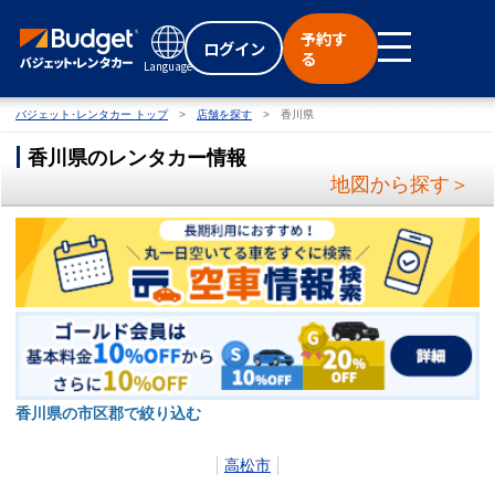
予約す
ログイン
る
Language
バジェット･レンタカー トップ
店舗を探す
香川県
香川県のレンタカー情報
地図から探す＞
香川県の市区郡で絞り込む
高松市