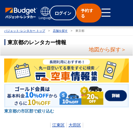
予約す
ログイン
る
Language
バジェット･レンタカー トップ
店舗を探す
東京都
東京都のレンタカー情報
地図から探す＞
東京都の市区郡で絞り込む
江東区
大田区