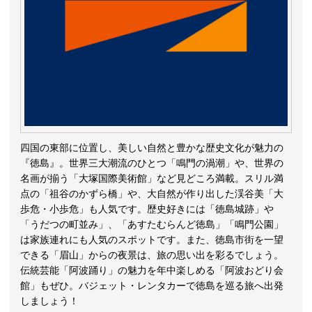
四国の東部に位置し、美しい自然と豊かな歴史文化が魅力の
『徳島』。世界三大潮流のひとつ「鳴門の渦潮」や、世界の
名画が揃う「大塚国際美術館」など見どころ満載。スリル満
点の「祖谷のかずら橋」や、大自然が作り出した渓谷美「大
歩危・小歩危」も人気です。歴史好きには「徳島城跡」や
「うだつの町並み」、「あすたむらんど徳島」「鳴門公園」
は家族連れにも人気のスポットです。また、徳島市街を一望
できる「眉山」からの夜景は、旅の思い出を彩るでしょう。
伝統芸能「阿波踊り」の魅力を年中楽しめる「阿波おどり会
館」もぜひ。バジェット・レンタカーで徳島を巡る旅へ出発
しましょう！