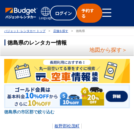
予約す
ログイン
る
Language
バジェット･レンタカー トップ
店舗を探す
徳島県
徳島県のレンタカー情報
地図から探す＞
徳島県の市区郡で絞り込む
板野郡松茂町