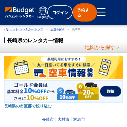
予約す
ログイン
る
Language
バジェット･レンタカー トップ
店舗を探す
長崎県
長崎県のレンタカー情報
地図から探す＞
長崎県の市区郡で絞り込む
長崎市
大村市
対馬市