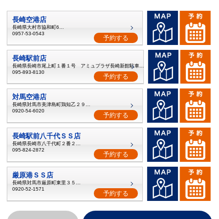
長崎空港店
長崎県大村市協和町692-1
0957-53-0543
予約する
長崎駅前店
長崎県長崎市尾上町１番１号 アミュプラザ長崎新館駐車場1階
095-893-8130
予約する
対馬空港店
長崎県対馬市美津島町鶏知乙２９３−２
0920-54-6020
予約する
長崎駅前八千代ＳＳ店
長崎県長崎市八千代町２番２５号
095-824-2872
予約する
厳原港ＳＳ店
長崎県対馬市厳原町東里３５２−４
0920-52-1571
予約する