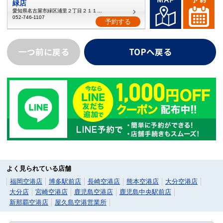
緑店
愛知県名古屋市緑区浦里２丁目２１１番地
052-746-1107
予約する
一つ前に戻る
TOPへ戻る
よく見られている店舗
福岡空港店
博多駅前店
長崎空港店
熊本空港店
大分空港店
大分店
宮崎空港店
鹿児島空港店
鹿児島中央駅前店
新那覇空港店
屋久島空港営業所