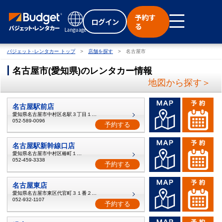
予約す
ログイン
る
Language
バジェット･レンタカー トップ
店舗を探す
名古屋市
名古屋市
(
愛知県
)
のレンタカー情報
地図から探す＞
名古屋駅前店
愛知県名古屋市中村区名駅３丁目１２−５
052-589-0096
予約する
名古屋駅新幹線口店
愛知県名古屋市中村区椿町１１−７
052-459-3338
予約する
名古屋東店
愛知県名古屋市東区代官町３１番２１号
052-932-1107
予約する