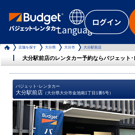
ログイン
Language
店舗を探す
大分県
大分市
大分駅前店
大分駅前店のレンタカー予約ならバジェット･
バジェット･レンタカー
大分駅前店
（大分県大分市金池南1丁目1番5号）