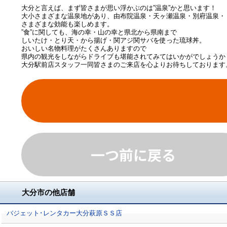
大分と言えば、まず皆さまが思い浮かぶのは”温泉”かと思います！
大小さまざまな温泉地があり、由布院温泉・天ヶ瀬温泉・別府温泉・
さまざまな効能も楽しめます。
”食”に関しても、海の幸・山の幸と県北から県南まで
しいたけ・とり天・から揚げ・関アジ関サバを使った琉球丼。
おいしい名物料理がたくさんありますので
県内の観光をしながらドライブも堪能されてみてはいかがでしょうか
大分駅前店スタッフ一同皆さまのご来店を心よりお待ちしております
一つ前に戻る
大分市の他店舗
バジェット･レンタカー大分萩原ＳＳ店