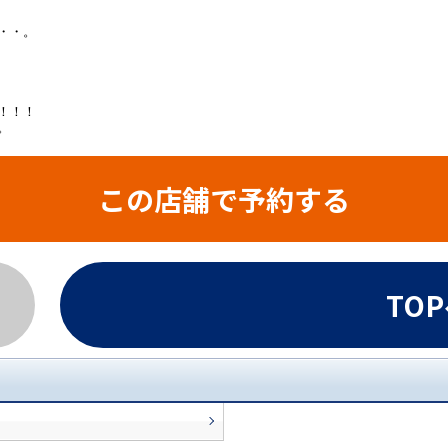
・・。
！！！
。
この店舗で予約する
TO