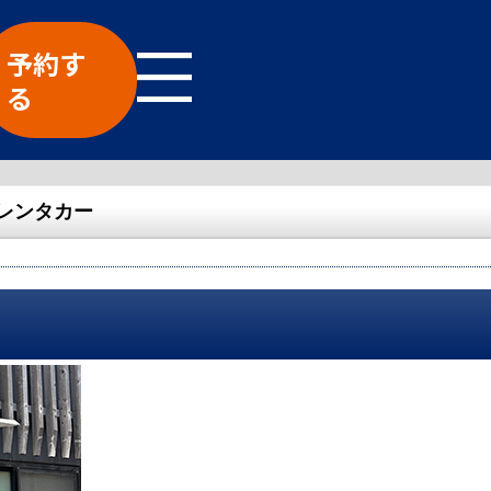
予約す
る
レンタカー