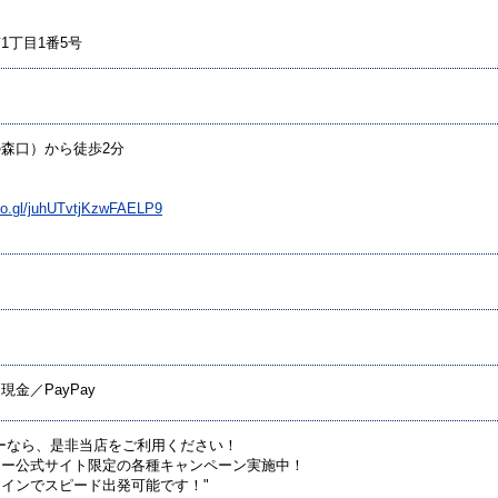
1丁目1番5号
森口）から徒歩2分
oo.gl/juhUTvtjKzwFAELP9
金／PayPay
ーなら、是非当店をご利用ください！
カー公式サイト限定の各種キャンペーン実施中！
インでスピード出発可能です！"