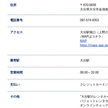
住所
〒870-0839
大分県大分市金池南
電話番号
097-574-9353
アクセス
大分駅南口（上野の
↓MAPはコチラ↓
MAP
https://maps.app.g
最寄駅
大分駅
営業時間
08:00～20:00
支払い
クレジットカード／現
その他
"大分駅のレンタカ
バジェットレンタ
オンラインチェック