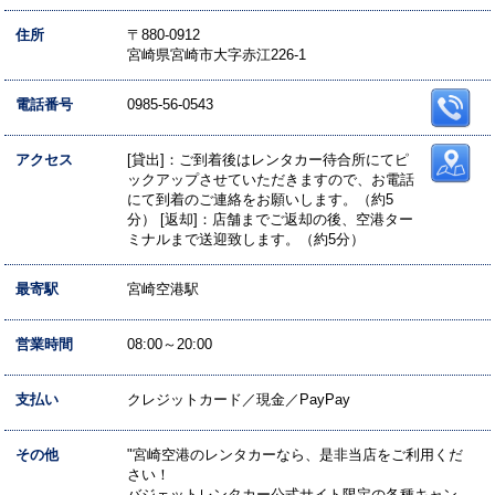
住所
〒880-0912
宮崎県宮崎市大字赤江226-1
電話番号
0985-56-0543
アクセス
[貸出]：ご到着後はレンタカー待合所にてピ
ックアップさせていただきますので、お電話
にて到着のご連絡をお願いします。（約5
分） [返却]：店舗までご返却の後、空港ター
ミナルまで送迎致します。（約5分）
最寄駅
宮崎空港駅
営業時間
08:00～20:00
支払い
クレジットカード／現金／PayPay
その他
"宮崎空港のレンタカーなら、是非当店をご利用くだ
さい！
バジェットレンタカー公式サイト限定の各種キャン