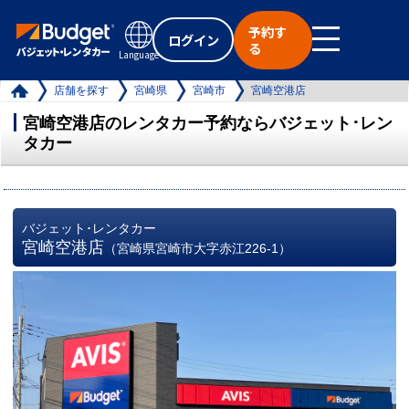
予約す
ログイン
る
Language
店舗を探す
宮崎県
宮崎市
宮崎空港店
宮崎空港店のレンタカー予約ならバジェット･レン
タカー
バジェット･レンタカー
宮崎空港店
（宮崎県宮崎市大字赤江226-1）