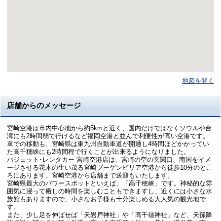
地図を開く
店舗からのメッセージ
宮崎空港は市内中心地から約5kmと近く、国内だけではなくソウルや台
湾にも2時間弱で行けるなど福岡空港と並んで利便性が高い空港です。
車での移動も、宮崎県は東九州自動車道が開通し4時間ほどかかってい
た高千穂峡にも2時間程で行くことが出来るようになりました。
バジェット･レンタカー 宮崎空港店は、宮崎の空の玄関口、南国をイメ
ージさせる花木の生い茂る宮崎ブーゲンビリア空港から徒歩10分のとこ
ろにあります。宮崎空港から店舗まで送迎もいたします。
宮崎県最大のパワースポットといえば、「高千穂峡」です。神秘的な雰
囲気に浸って癒しの時間を楽しむこともできますし、近くには小さな水
族館もありますので、小さなお子様も十分楽しめる大人気の観光地で
す。
また、少し足を伸ばせば「天岩戸神社」や「高千穂神社」など、天孫降