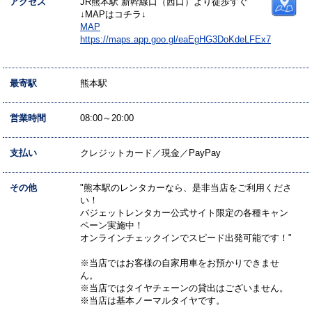
アクセス
JR熊本駅 新幹線口（西口）より徒歩すぐ
↓MAPはコチラ↓
MAP
https://maps.app.goo.gl/eaEgHG3DoKdeLFEx7
最寄駅
熊本駅
営業時間
08:00～20:00
支払い
クレジットカード／現金／PayPay
その他
"熊本駅のレンタカーなら、是非当店をご利用くださ
い！
バジェットレンタカー公式サイト限定の各種キャン
ペーン実施中！
オンラインチェックインでスピード出発可能です！"
※当店ではお客様の自家用車をお預かりできませ
ん。
※当店ではタイヤチェーンの貸出はございません。
※当店は基本ノーマルタイヤです。