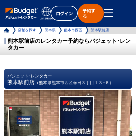
予約す
ログイン
る
Language
店舗を探す
熊本県
熊本市西区
熊本駅前店
熊本駅前店のレンタカー予約ならバジェット･レン
タカー
バジェット･レンタカー
熊本駅前店
（熊本県熊本市西区春日３丁目１３−６）