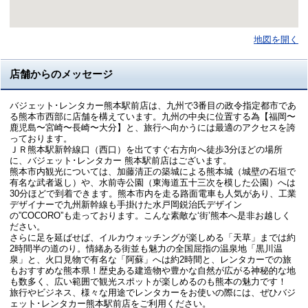
地図を開く
店舗からのメッセージ
バジェット･レンタカー熊本駅前店は、九州で3番目の政令指定都市であ
る熊本市西部に店舗を構えています。九州の中央に位置する為【福岡〜
鹿児島〜宮崎〜長崎〜大分】と、旅行へ向かうには最適のアクセスを誇
っております。
ＪＲ熊本駅新幹線口（西口）を出てすぐ右方向へ徒歩3分ほどの場所
に、バジェット･レンタカー 熊本駅前店はございます。
熊本市内観光については、加藤清正の築城による熊本城（城壁の石垣で
有名な武者返し）や、水前寺公園（東海道五十三次を模した公園）へは
30分ほどで到着できます。熊本市内を走る路面電車も人気があり、工業
デザイナーで九州新幹線も手掛けた水戸岡鋭治氏デザイン
の”COCORO”も走っております。こんな素敵な‘街’熊本へ是非お越しく
ださい。
さらに足を延ばせば、イルカウォッチングが楽しめる「天草」までは約
2時間半の道のり。情緒ある街並も魅力の全国屈指の温泉地「黒川温
泉」と、火口見物で有名な「阿蘇」へは約2時間と、レンタカーでの旅
もおすすめな熊本県！歴史ある建造物や豊かな自然が広がる神秘的な地
も数多く、広い範囲で観光スポットが楽しめるのも熊本の魅力です！
旅行やビジネス、様々な用途でレンタカーをお使いの際には、ぜひバジ
ェット･レンタカー熊本駅前店をご利用ください。