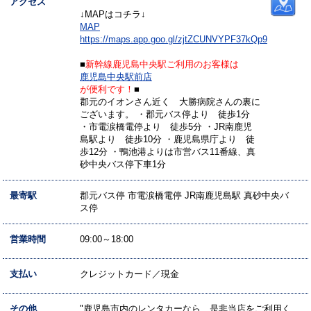
アクセス
↓MAPはコチラ↓
MAP
https://maps.app.goo.gl/zjtZCUNVYPF37kQp9
■
新幹線鹿児島中央駅ご利用のお客様は
鹿児島中央駅前店
が便利です！
■
郡元のイオンさん近く 大勝病院さんの裏に
ございます。 ・郡元バス停より 徒歩1分
・市電涙橋電停より 徒歩5分 ・JR南鹿児
島駅より 徒歩10分 ・鹿児島県庁より 徒
歩12分 ・鴨池港よりは市営バス11番線、真
砂中央バス停下車1分
最寄駅
郡元バス停 市電涙橋電停 JR南鹿児島駅 真砂中央バ
ス停
営業時間
09:00～18:00
支払い
クレジットカード／現金
その他
"鹿児島市内のレンタカーなら、是非当店をご利用く