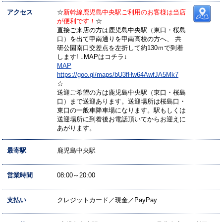
アクセス
☆
新幹線鹿児島中央駅ご利用のお客様は当店
が便利です！
☆
直接ご来店の方は鹿児島中央駅（東口・桜島
口）を出て甲南通りを甲南高校の方へ、 共
研公園南口交差点を左折して約130ｍで到着
します! ↓MAPはコチラ↓
MAP
https://goo.gl/maps/bU3fHw64AwfJA5Mk7
☆
送迎ご希望の方は鹿児島中央駅（東口・桜島
口）まで送迎あります。送迎場所は桜島口・
東口の一般車降車場になります。駅もしくは
送迎場所に到着後お電話頂いてからお迎えに
あがります。
最寄駅
鹿児島中央駅
営業時間
08:00～20:00
支払い
クレジットカード／現金／PayPay