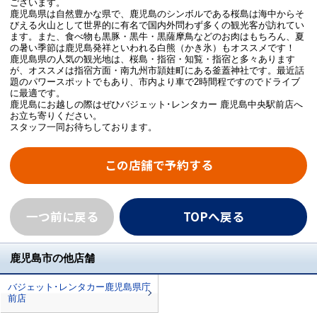
ございます。
鹿児島県は自然豊かな県で、鹿児島のシンボルである桜島は海中からそ
びえる火山として世界的に有名で国内外問わず多くの観光客が訪れてい
ます。また、食べ物も黒豚・黒牛・黒薩摩鳥などのお肉はもちろん、夏
の暑い季節は鹿児島発祥といわれる白熊（かき氷）もオススメです！
鹿児島県の人気の観光地は、桜島・指宿・知覧・指宿と多々あります
が、オススメは指宿方面・南九州市頴娃町にある釜蓋神社です。最近話
題のパワースポットでもあり、市内より車で2時間程ですのでドライブ
に最適です。
鹿児島にお越しの際はぜひバジェット･レンタカー 鹿児島中央駅前店へ
お立ち寄りください。
スタッフ一同お待ちしております。
この店舗で予約する
一つ前に戻る
TOPへ戻る
鹿児島市の他店舗
バジェット･レンタカー鹿児島県庁
前店