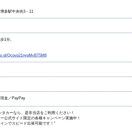
博多駅中央街3－11
歩1分。
goo.gl/Qcovp21nypMvBT5M8
金／PayPay
ンタカーなら、是非当店をご利用ください！
カー公式サイト限定の各種キャンペーン実施中！
インでスピード出発可能です！"