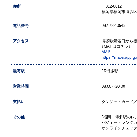
住所
〒812-0012
福岡県福岡市博多区
電話番号
092-722-0543
アクセス
博多駅筑紫口から徒
↓MAPはコチラ↓
MAP
https://maps.app.
最寄駅
JR博多駅
営業時間
08:00～20:00
支払い
クレジットカード／現
その他
"福岡、博多駅のレ
バジェットレンタ
オンラインチェック