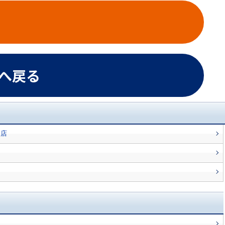
Pへ戻る
口店