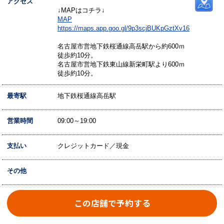
アクセス
↓MAPはコチラ↓
MAP
https://maps.app.goo.gl/9p3scjBUKpGztXv16
名古屋市営地下鉄桜通線高岳駅から約600ｍ
徒歩約10分。
名古屋市営地下鉄東山線新栄町駅より600ｍ
徒歩約10分。
最寄駅
地下鉄桜通線高岳駅
営業時間
09:00～19:00
支払い
クレジットカード／現金
その他
この店舗で予約する