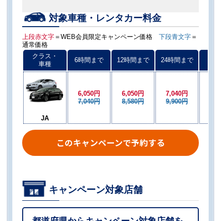
対象車種・レンタカー料金
上段赤文字
＝WEB会員限定キャンペーン価格
下段青文字
＝
通常価格
クラス・
6時間まで
12時間まで
24時間まで
以後
車種
6,050円
6,050円
7,040円
6,0
7,040円
8,580円
9,900円
8,5
JA
このキャンペーンで予約する
キャンペーン対象店舗