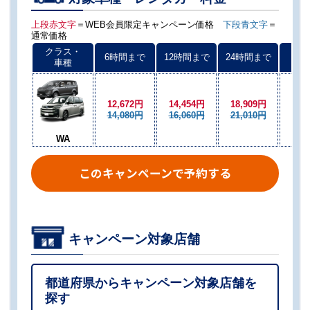
上段赤文字
＝WEB会員限定キャンペーン価格
下段青文字
＝
通常価格
クラス・
6時間まで
12時間まで
24時間まで
以後
車種
12,672円
14,454円
18,909円
12,
14,080円
16,060円
21,010円
16,
WA
このキャンペーンで予約する
キャンペーン対象店舗
都道府県からキャンペーン対象店舗を
探す