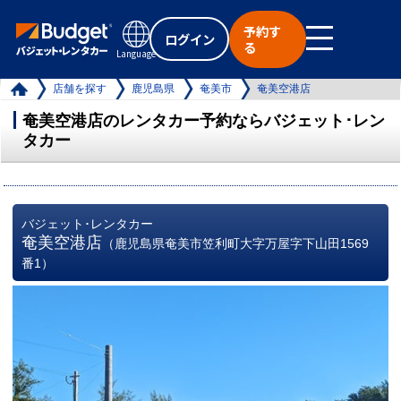
予約す
ログイン
る
Language
店舗を探す
鹿児島県
奄美市
奄美空港店
奄美空港店のレンタカー予約ならバジェット･レン
タカー
バジェット･レンタカー
奄美空港店
（鹿児島県奄美市笠利町大字万屋字下山田1569
番1）