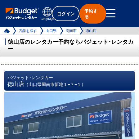
予約す
ログイン
る
Language
店舗を探す
山口県
周南市
徳山店
徳山店のレンタカー予約ならバジェット･レンタカ
ー
バジェット･レンタカー
徳山店
（山口県周南市新地１−７−１）