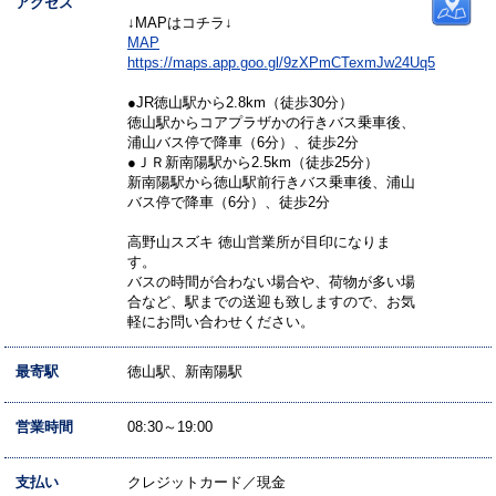
アクセス
↓MAPはコチラ↓
MAP
https://maps.app.goo.gl/9zXPmCTexmJw24Uq5
●JR徳山駅から2.8km（徒歩30分）
徳山駅からコアプラザかの行きバス乗車後、
浦山バス停で降車（6分）、徒歩2分
●ＪＲ新南陽駅から2.5km（徒歩25分）
新南陽駅から徳山駅前行きバス乗車後、浦山
バス停で降車（6分）、徒歩2分
高野山スズキ 徳山営業所が目印になりま
す。
バスの時間が合わない場合や、荷物が多い場
合など、駅までの送迎も致しますので、お気
軽にお問い合わせください。
最寄駅
徳山駅、新南陽駅
営業時間
08:30～19:00
支払い
クレジットカード／現金