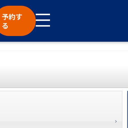
予約す
る