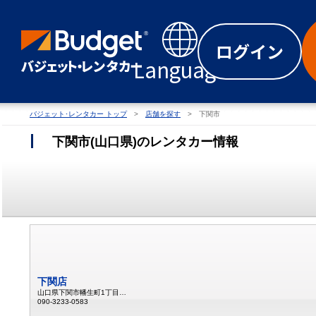
ログイン
Language
バジェット･レンタカー トップ
店舗を探す
下関市
下関市
(
山口県
)
のレンタカー情報
下関店
山口県下関市幡生町1丁目5-11
090-3233-0583