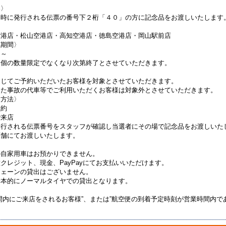
容〉
約時に発行される伝票の番号下２桁「４０」の方に記念品をお渡しいたします
空港店・松山空港店・高知空港店・徳島空港店・岡山駅前店
施期間〉
日～
０個の数量限定でなくなり次第終了とさせていただきます。
通じてご予約いただいたお客様を対象とさせていただきます。
また事故の代車等でご利用いただくお客様は対象外とさせていただきます。
加方法〉
予約
ご来店
発行される伝票番号をスタッフが確認し当選者にその場で記念品をお渡しいた
店舗にてお渡しいたします。
の自家用車はお預かりできません。
クレジット、現金、PayPayにてお支払いいただけます。
チェーンの貸出はございません。
基本的にノーマルタイヤでの貸出となります。
間内にご来店をされるお客様”、または”航空便の到着予定時刻が営業時間内であ