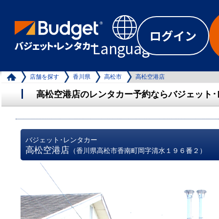
ログイン
Language
店舗を探す
香川県
高松市
高松空港店
高松空港店のレンタカー予約ならバジェット･
バジェット･レンタカー
高松空港店
（香川県高松市香南町岡字清水１９６番２）