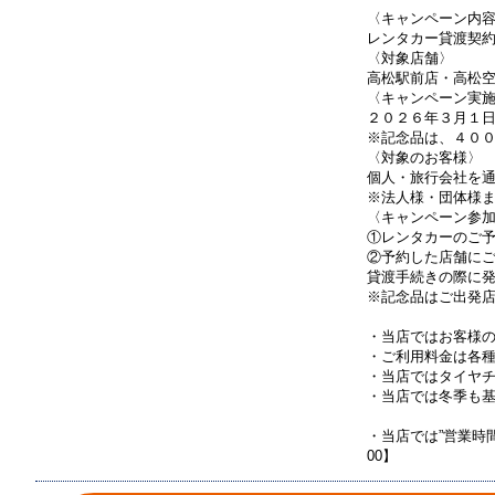
〈キャンペーン内
レンタカー貸渡契
〈対象店舗〉
高松駅前店・高松
〈キャンペーン実
２０２６年３月１
※記念品は、４０
〈対象のお客様〉
個人・旅行会社を
※法人様・団体様
〈キャンペーン参
①レンタカーのご
②予約した店舗に
貸渡手続きの際に
※記念品はご出発
・当店ではお客様
・ご利用料金は各種
・当店ではタイヤ
・当店では冬季も
・当店では”営業時
00】