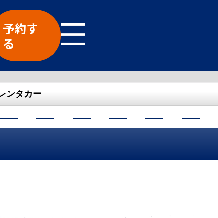
予約す
る
レンタカー