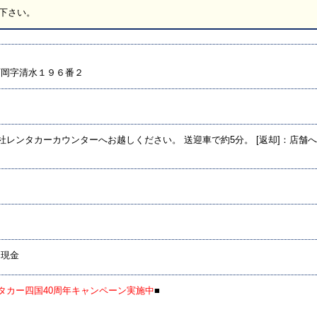
下さい。
町岡字清水１９６番２
当社レンタカーカウンターへお越しください。 送迎車で約5分。 [返却]：店
／現金
タカー四国40周年キャンペーン実施中
■