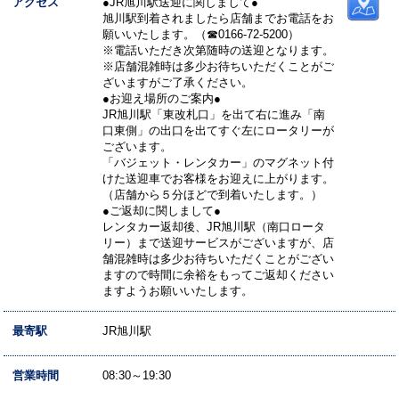
アクセス
●JR旭川駅送迎に関しまして●
旭川駅到着されましたら店舗までお電話をお
願いいたします。（☎0166-72-5200）
※電話いただき次第随時の送迎となります。
※店舗混雑時は多少お待ちいただくことがご
ざいますがご了承ください。
●お迎え場所のご案内●
JR旭川駅「東改札口」を出て右に進み「南
口東側」の出口を出てすぐ左にロータリーが
ございます。
「バジェット・レンタカー」のマグネット付
けた送迎車でお客様をお迎えに上がります。
（店舗から５分ほどで到着いたします。）
●ご返却に関しまして●
レンタカー返却後、JR旭川駅（南口ロータ
リー）まで送迎サービスがございますが、店
舗混雑時は多少お待ちいただくことがござい
ますので時間に余裕をもってご返却ください
ますようお願いいたします。
最寄駅
JR旭川駅
営業時間
08:30～19:30