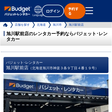
予約す
ログイン
る
Language
店舗を探す
北海道
旭川市
旭川駅前店
旭川駅前店のレンタカー予約ならバジェット･レン
タカー
バジェット･レンタカー
旭川駅前店
（北海道旭川市神楽３条９丁目４番１９号）