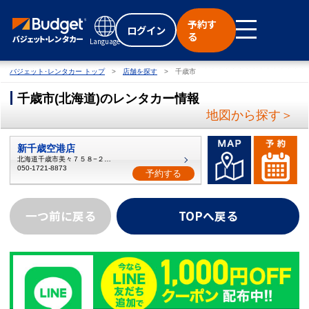
予約す
ログイン
る
Language
バジェット･レンタカー トップ
店舗を探す
千歳市
千歳市
(
北海道
)
のレンタカー情報
地図から探す＞
新千歳空港店
北海道千歳市美々７５８−２０６
050-1721-8873
予約する
一つ前に戻る
TOPへ戻る