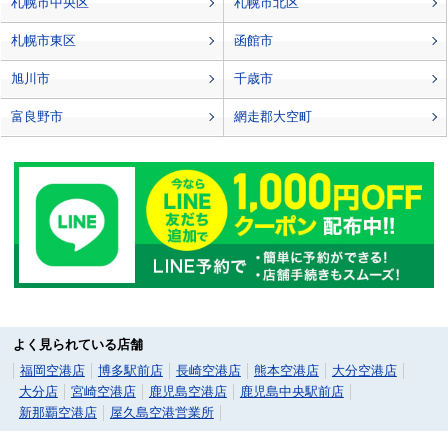
札幌市中央区
札幌市北区
札幌市東区
函館市
旭川市
千歳市
富良野市
網走郡大空町
よく見られている店舗
福岡空港店
博多駅前店
長崎空港店
熊本空港店
大分空港店
大分店
宮崎空港店
鹿児島空港店
鹿児島中央駅前店
新那覇空港店
屋久島空港営業所