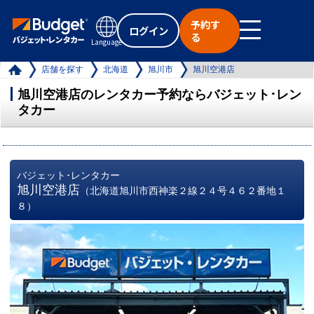
予約す
ログイン
る
Language
店舗を探す
北海道
旭川市
旭川空港店
旭川空港店のレンタカー予約ならバジェット･レン
タカー
バジェット･レンタカー
旭川空港店
（北海道旭川市西神楽２線２４号４６２番地１
８）